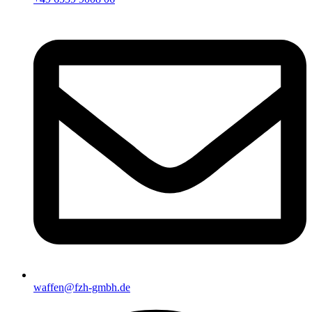
waffen@fzh-gmbh.de