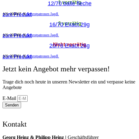
1 vorrätig
12/70 balle fleche
zum Produkt
AN:
200067
K
Schrotpatronen Jagdl.
2 vorrätig
16/70 Exact 29g
zum Produkt
AN:
202300
K
Schrotpatronen Jagdl.
Nicht vorrätig
20/76 Exact 26g
zum Produkt
AN:
202301
K
Schrotpatronen Jagdl.
Jetzt kein Angebot mehr verpassen!
Trage dich noch heute in unseren Newsletter ein und verpasse keine
Angebote
E-Mail
Senden
Kontakt
Georg Heinz & Philipp Heinz |
Geschäftsführer