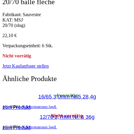
20/70 balle fleche
Fabrikant: Sauvestre
KAT: MSJ
20/70 (slug)
22,10
€
Verpackungseinheit: 6 Stk.
Nicht vorrätig
Jetzt Kaufanfrage stellen
Ähnliche Produkte
4 vorrätig
16/65 3,0mm Nr.5 28,4g
zum Produkt
AN:
202421
K
Schrotpatronen Jagdl.
Nicht vorrätig
12/70 2,7mm Nr. 6 36g
zum Produkt
AN:
202709
K
Schrotpatronen Jagdl.