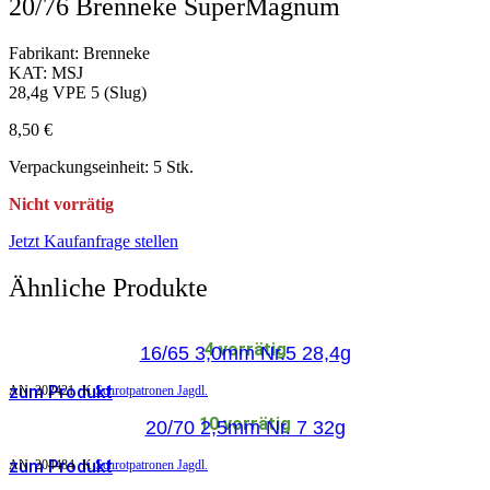
20/76 Brenneke SuperMagnum
Fabrikant: Brenneke
KAT: MSJ
28,4g VPE 5 (Slug)
8,50
€
Verpackungseinheit: 5 Stk.
Nicht vorrätig
Jetzt Kaufanfrage stellen
Ähnliche Produkte
4 vorrätig
16/65 3,0mm Nr.5 28,4g
zum Produkt
AN:
202421
K
Schrotpatronen Jagdl.
10 vorrätig
20/70 2,5mm Nr. 7 32g
zum Produkt
AN:
204484
K
Schrotpatronen Jagdl.