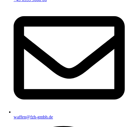
waffen@fzh-gmbh.de