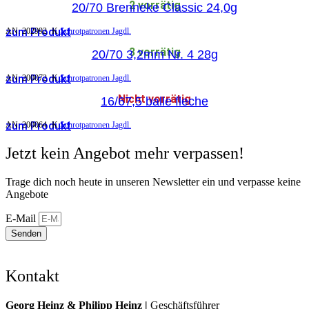
2 vorrätig
20/70 Brenneke Classic 24,0g
zum Produkt
AN:
202992
K
Schrotpatronen Jagdl.
3 vorrätig
20/70 3,2mm Nr. 4 28g
zum Produkt
AN:
200072
K
Schrotpatronen Jagdl.
Nicht vorrätig
16/67,5 balle fleche
zum Produkt
AN:
200064
K
Schrotpatronen Jagdl.
Jetzt kein Angebot mehr verpassen!
Trage dich noch heute in unseren Newsletter ein und verpasse keine
Angebote
E-Mail
Senden
Kontakt
Georg Heinz & Philipp Heinz |
Geschäftsführer