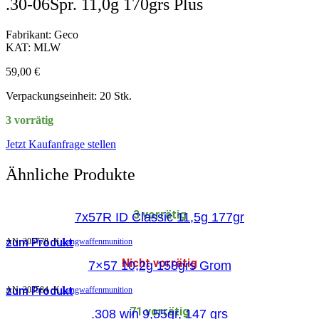
.30-06Spr. 11,0g 170grs Plus
Fabrikant: Geco
KAT: MLW
59,00
€
Verpackungseinheit: 20 Stk.
3 vorrätig
Jetzt Kaufanfrage stellen
Ähnliche Produkte
3 vorrätig
7x57R ID Classic 11,5g 177gr
zum Produkt
AN:
205778
K
Langwaffenmunition
Nicht vorrätig
7×57 10,2g 158grs Grom
zum Produkt
AN:
203584
K
Langwaffenmunition
71 vorrätig
.308 win 9,55gr, 147 grs