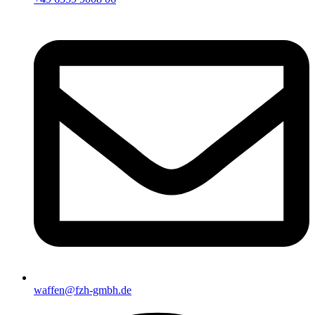
waffen@fzh-gmbh.de