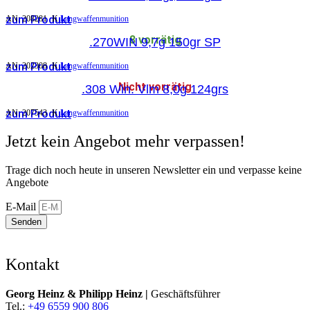
zum Produkt
AN:
208281
K
Langwaffenmunition
8 vorrätig
.270WIN 9,7g 150gr SP
zum Produkt
AN:
202308
K
Langwaffenmunition
Nicht vorrätig
.308 Win. Vlm 8,0g 124grs
zum Produkt
AN:
207543
K
Langwaffenmunition
Jetzt kein Angebot mehr verpassen!
Trage dich noch heute in unseren Newsletter ein und verpasse keine
Angebote
E-Mail
Senden
Kontakt
Georg Heinz & Philipp Heinz |
Geschäftsführer
Tel.:
+49 6559 900 806