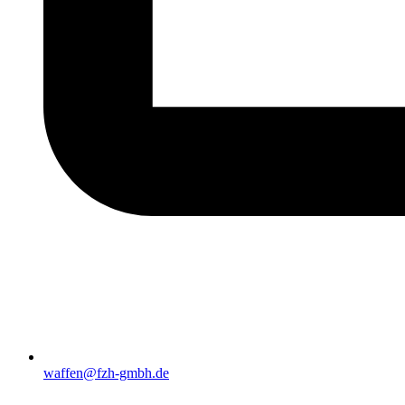
waffen@fzh-gmbh.de