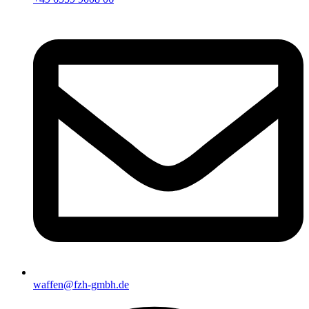
waffen@fzh-gmbh.de