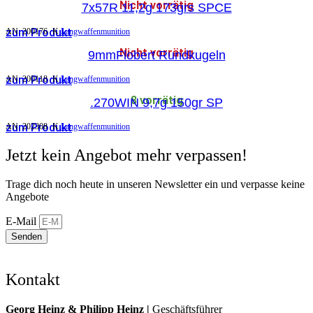
Nicht vorrätig
7x57R 11,2g 173grs SPCE
zum Produkt
AN:
200176
K
Langwaffenmunition
Nicht vorrätig
9mmFlobert Rundkugeln
zum Produkt
AN:
200118
K
Langwaffenmunition
8 vorrätig
.270WIN 9,7g 150gr SP
zum Produkt
AN:
202308
K
Langwaffenmunition
Jetzt kein Angebot mehr verpassen!
Trage dich noch heute in unseren Newsletter ein und verpasse keine
Angebote
E-Mail
Senden
Kontakt
Georg Heinz & Philipp Heinz |
Geschäftsführer