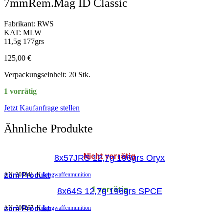
7mmRem.Mag ID Classic
Fabrikant: RWS
KAT: MLW
11,5g 177grs
125,00
€
Verpackungseinheit: 20 Stk.
1 vorrätig
Jetzt Kaufanfrage stellen
Ähnliche Produkte
Nicht vorrätig
8x57JRS 12,7g 196grs Oryx
zum Produkt
AN:
203841
K
Langwaffenmunition
1 vorrätig
8x64S 12,7g 196grs SPCE
zum Produkt
AN:
200267
K
Langwaffenmunition