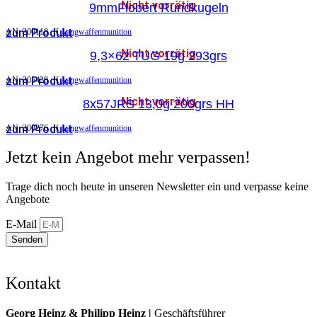
Nicht vorrätig
9mmFlobert Rundkugeln
zum Produkt
AN:
200118
K
Langwaffenmunition
Nicht vorrätig
9,3×62 TUG 19g 293grs
zum Produkt
AN:
205428
K
Langwaffenmunition
Nicht vorrätig
8x57JRS 13,0g 200grs HH
zum Produkt
AN:
200276
K
Langwaffenmunition
Jetzt kein Angebot mehr verpassen!
Trage dich noch heute in unseren Newsletter ein und verpasse keine
Angebote
E-Mail
Senden
Kontakt
Georg Heinz & Philipp Heinz |
Geschäftsführer