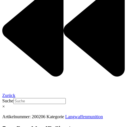
Zurück
Suche
×
Artikelnummer:
200206
Kategorie
Langwaffenmunition