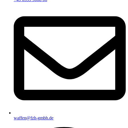
waffen@fzh-gmbh.de