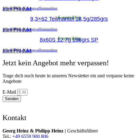
zum Produkt
AN:
205428
K
Langwaffenmunition
6 vorrätig
9,3×62 Teilmantel 18,5g/285grs
zum Produkt
AN:
208660
K
Langwaffenmunition
6 vorrätig
8x60S 12,7g 196grs SP
zum Produkt
AN:
203193
K
Langwaffenmunition
Jetzt kein Angebot mehr verpassen!
Trage dich noch heute in unseren Newsletter ein und verpasse keine
Angebote
E-Mail
Senden
Kontakt
Georg Heinz & Philipp Heinz |
Geschäftsführer
Tel.:
+49 6559 900 806