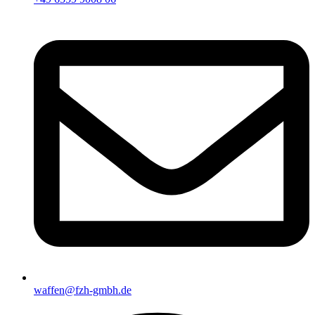
waffen@fzh-gmbh.de