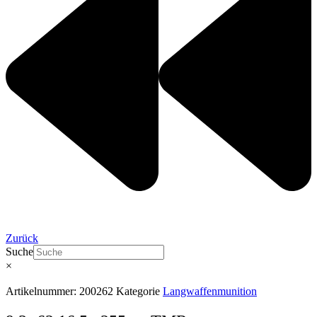
Zurück
Suche
×
Artikelnummer:
200262
Kategorie
Langwaffenmunition