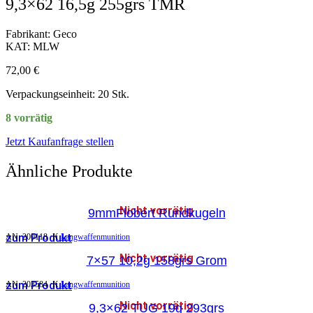
9,3×62 16,5g 255grs TMR
Fabrikant: Geco
KAT: MLW
72,00
€
Verpackungseinheit: 20 Stk.
8 vorrätig
Jetzt Kaufanfrage stellen
Ähnliche Produkte
Nicht vorrätig
9mmFlobert Rundkugeln
zum Produkt
AN:
200118
K
Langwaffenmunition
Nicht vorrätig
7×57 10,2g 158grs Grom
zum Produkt
AN:
203584
K
Langwaffenmunition
Nicht vorrätig
9,3×62 TUG 19g 293grs