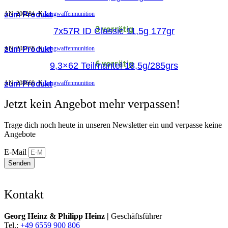
zum Produkt
AN:
200284
K
Langwaffenmunition
3 vorrätig
7x57R ID Classic 11,5g 177gr
zum Produkt
AN:
205778
K
Langwaffenmunition
6 vorrätig
9,3×62 Teilmantel 18,5g/285grs
zum Produkt
AN:
208660
K
Langwaffenmunition
Jetzt kein Angebot mehr verpassen!
Trage dich noch heute in unseren Newsletter ein und verpasse keine
Angebote
E-Mail
Senden
Kontakt
Georg Heinz & Philipp Heinz |
Geschäftsführer
Tel.:
+49 6559 900 806