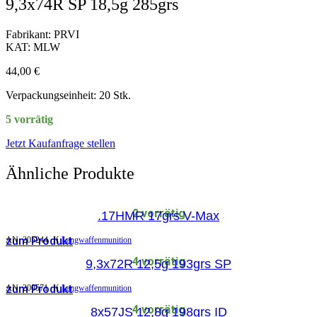
9,3x74R SP 18,5g 285grs
Fabrikant: PRVI
KAT: MLW
44,00
€
Verpackungseinheit: 20 Stk.
5 vorrätig
Jetzt Kaufanfrage stellen
Ähnliche Produkte
2 vorrätig
.17HMR 17grs V-Max
zum Produkt
AN:
205244
K
Langwaffenmunition
4 vorrätig
9,3x72R 12,5g 193grs SP
zum Produkt
AN:
200571
K
Langwaffenmunition
4 vorrätig
8x57JS 12,8g 198grs ID