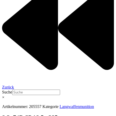
Zurück
Suche
×
Artikelnummer:
205557
Kategorie
Langwaffenmunition