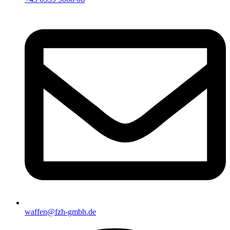
waffen@fzh-gmbh.de