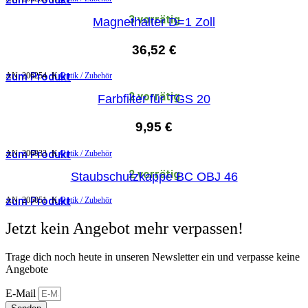
3 vorrätig
Magnethalter D=1 Zoll
36,52
€
zum Produkt
AN:
206254
K
Optik / Zubehör
2 vorrätig
Farbfilter für TGS 20
9,95
€
zum Produkt
AN:
206933
K
Optik / Zubehör
2 vorrätig
Staubschutzkappe BC OBJ 46
zum Produkt
AN:
205051
K
Optik / Zubehör
Jetzt kein Angebot mehr verpassen!
Trage dich noch heute in unseren Newsletter ein und verpasse keine
Angebote
E-Mail