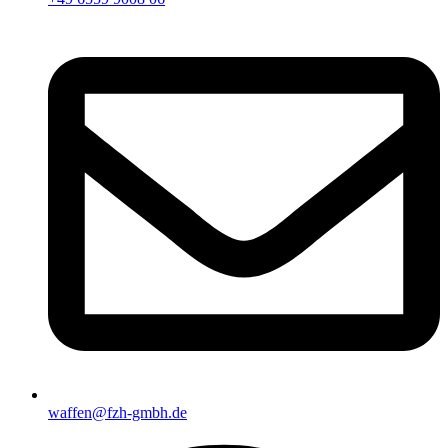
waffen@fzh-gmbh.de