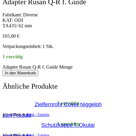
Adapter Rusan Q-R f. Guide
Fabrikant: Diverse
KAT: ODI
TA435/ 62 mm
165,00
€
Verpackungseinheit: 1 Stk.
1 vorrätig
Adapter Rusan Q-R f. Guide Menge
In den Warenkorb
Ähnliche Produkte
1 vorrätig
Zielfernrohr Cover Niggeloh
zum Produkt
AN:
207618
K
Optik / Zubehör
1 vorrätig
Schutzkappe f. Okular
zum Produkt
AN:
206265
K
Optik / Zubehör