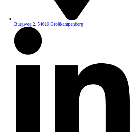
Burgweg 2, 54619 Großkampenberg