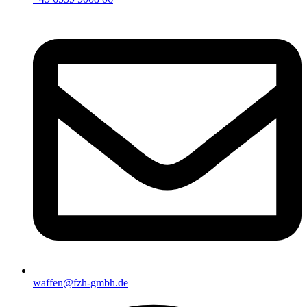
waffen@fzh-gmbh.de