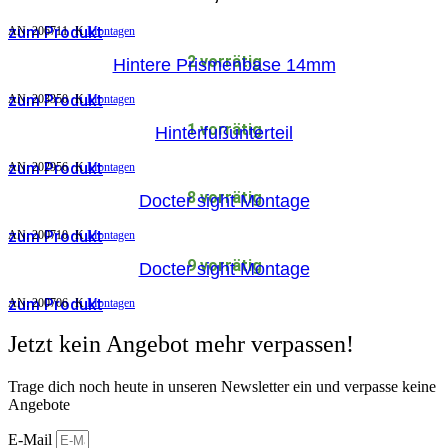
zum Produkt
AN:
206711
K
Montagen
2 vorrätig
Hintere Prismenbase 14mm
zum Produkt
AN:
203350
K
Montagen
1 vorrätig
Hinterfußunterteil
zum Produkt
AN:
202956
K
Montagen
8 vorrätig
Docter sight Montage
zum Produkt
AN:
200710
K
Montagen
9 vorrätig
Docter sight Montage
zum Produkt
AN:
200706
K
Montagen
Jetzt kein Angebot mehr verpassen!
Trage dich noch heute in unseren Newsletter ein und verpasse keine
Angebote
E-Mail