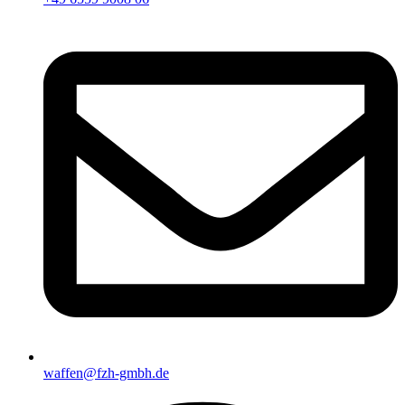
waffen@fzh-gmbh.de