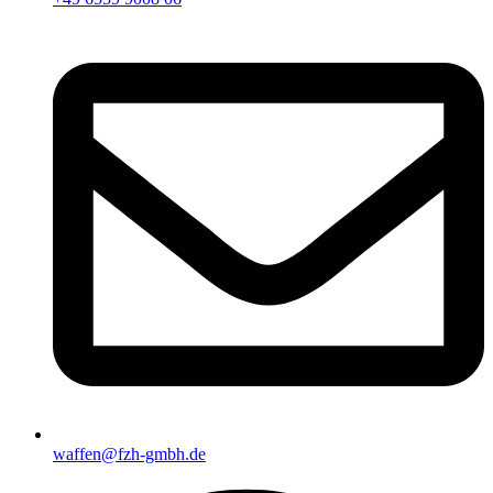
waffen@fzh-gmbh.de