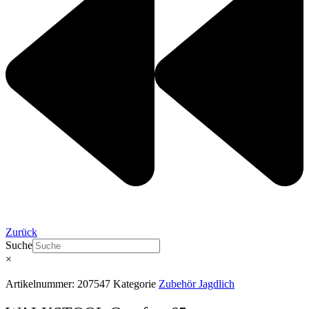
Zurück
Suche
×
Artikelnummer:
207547
Kategorie
Zubehör Jagdlich