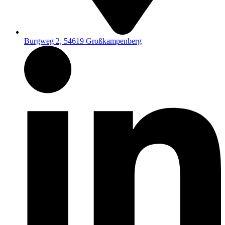
Burgweg 2, 54619 Großkampenberg