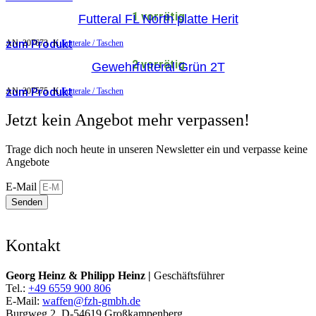
1 vorrätig
Futteral FL North platte Herit
zum Produkt
AN:
207673
K
Futterale / Taschen
2 vorrätig
Gewehrfutteral Grün 2T
zum Produkt
AN:
207575
K
Futterale / Taschen
Jetzt kein Angebot mehr verpassen!
Trage dich noch heute in unseren Newsletter ein und verpasse keine
Angebote
E-Mail
Senden
Kontakt
Georg Heinz & Philipp Heinz |
Geschäftsführer
Tel.:
+49 6559 900 806
E-Mail:
waffen@fzh-gmbh.de
Burgweg 2, D-54619 Großkampenberg