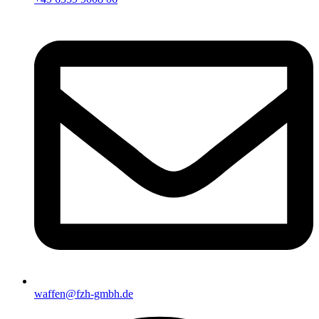
waffen@fzh-gmbh.de