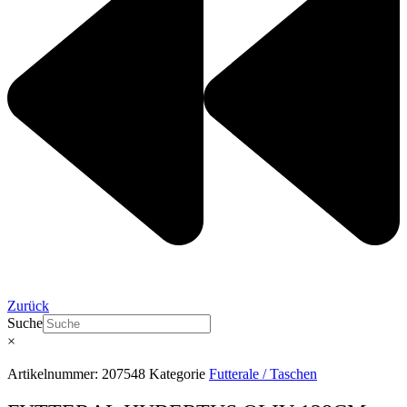
Zurück
Suche
×
Artikelnummer:
207548
Kategorie
Futterale / Taschen