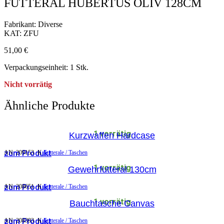
FUTTERAL HUBERTUS OLIV 128CM
Fabrikant: Diverse
KAT: ZFU
51,00
€
Verpackungseinheit: 1 Stk.
Nicht vorrätig
Ähnliche Produkte
1 vorrätig
Kurzwaffen Hardcase
zum Produkt
AN:
209153
K
Futterale / Taschen
1 vorrätig
Gewehrfutteral 130cm
zum Produkt
AN:
208651
K
Futterale / Taschen
1 vorrätig
Bauchtasche Canvas
zum Produkt
AN:
208393
K
Futterale / Taschen