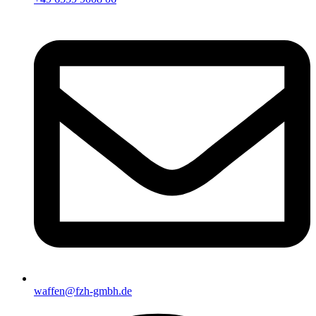
waffen@fzh-gmbh.de