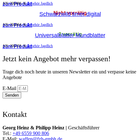
zum Produkt
AN:
200496
K
Zubehör Jagdlich
Nicht vorrätig
Schwarzwild timer digital
zum Produkt
AN:
204064
K
Zubehör Jagdlich
2 vorrätig
Universalblatter Mundblatter
zum Produkt
AN:
200359
K
Zubehör Jagdlich
Jetzt kein Angebot mehr verpassen!
Trage dich noch heute in unseren Newsletter ein und verpasse keine
Angebote
E-Mail
Senden
Kontakt
Georg Heinz & Philipp Heinz |
Geschäftsführer
Tel.:
+49 6559 900 806
E-Mail:
waffen@fzh-gmbh.de