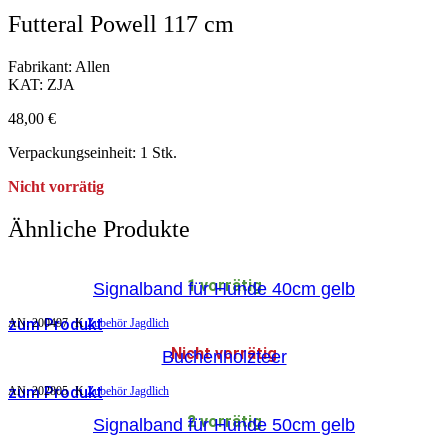
Futteral Powell 117 cm
Fabrikant: Allen
KAT: ZJA
48,00
€
Verpackungseinheit: 1 Stk.
Nicht vorrätig
Ähnliche Produkte
1 vorrätig
Signalband für Hunde 40cm gelb
zum Produkt
AN:
200497
K
Zubehör Jagdlich
Nicht vorrätig
Buchenholzteer
zum Produkt
AN:
202805
K
Zubehör Jagdlich
2 vorrätig
Signalband für Hunde 50cm gelb