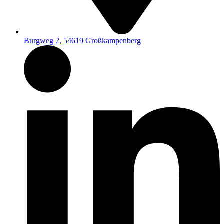
Burgweg 2, 54619 Großkampenberg