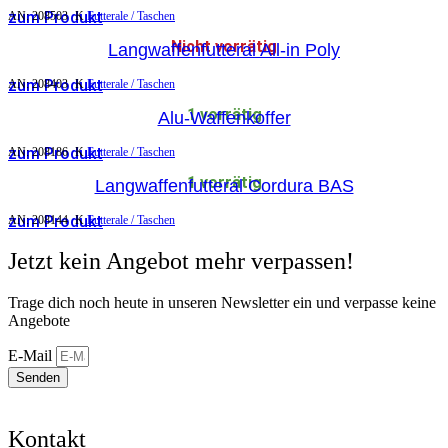
zum Produkt
AN:
208503
K
Futterale / Taschen
Nicht vorrätig
Langwaffenfutteral All-in Poly
zum Produkt
AN:
208403
K
Futterale / Taschen
1 vorrätig
Alu-Waffenkoffer
zum Produkt
AN:
208186
K
Futterale / Taschen
1 vorrätig
Langwaffenfutteral Cordura BAS
zum Produkt
AN:
208144
K
Futterale / Taschen
Jetzt kein Angebot mehr verpassen!
Trage dich noch heute in unseren Newsletter ein und verpasse keine
Angebote
E-Mail
Senden
Kontakt