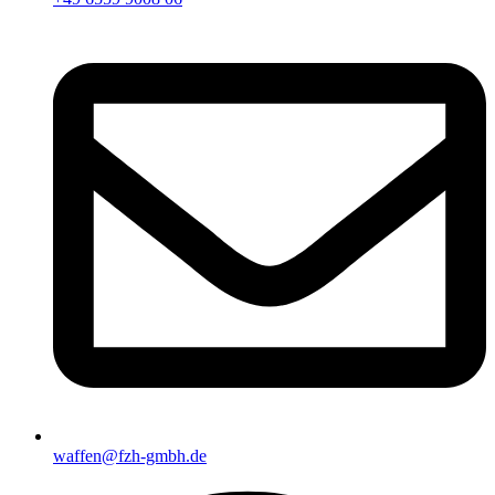
waffen@fzh-gmbh.de