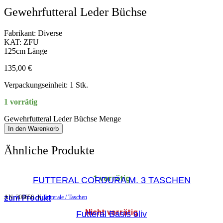
Gewehrfutteral Leder Büchse
Fabrikant: Diverse
KAT: ZFU
125cm Länge
135,00
€
Verpackungseinheit: 1 Stk.
1 vorrätig
Gewehrfutteral Leder Büchse Menge
In den Warenkorb
Ähnliche Produkte
1 vorrätig
FUTTERAL CORDURA M. 3 TASCHEN
zum Produkt
AN:
208650
K
Futterale / Taschen
Nicht vorrätig
Futteral Basis oliv