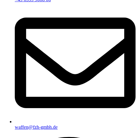
waffen@fzh-gmbh.de