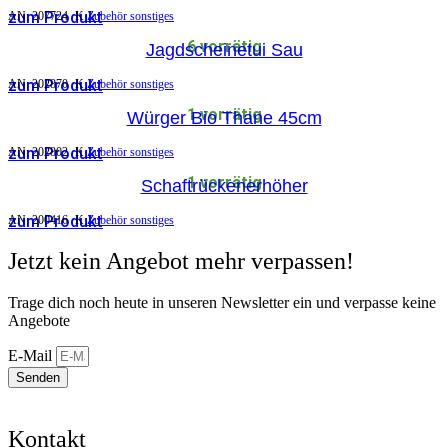
zum Produkt
AN:
207724
K
Zubehör sonstiges
6 vorrätig
Jagdscheinetui Sau
zum Produkt
AN:
202870
K
Zubehör sonstiges
1 vorrätig
Würger Bio Thane 45cm
zum Produkt
AN:
202802
K
Zubehör sonstiges
1 vorrätig
Schaftrückenerhöher
zum Produkt
AN:
200416
K
Zubehör sonstiges
Jetzt kein Angebot mehr verpassen!
Trage dich noch heute in unseren Newsletter ein und verpasse keine
Angebote
E-Mail
Senden
Kontakt