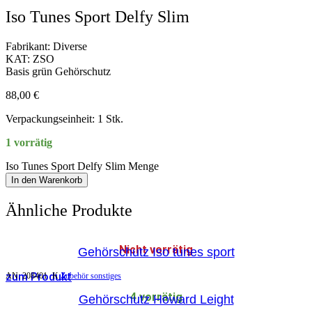
Iso Tunes Sport Delfy Slim
Fabrikant: Diverse
KAT: ZSO
Basis grün Gehörschutz
88,00
€
Verpackungseinheit: 1 Stk.
1 vorrätig
Iso Tunes Sport Delfy Slim Menge
In den Warenkorb
Ähnliche Produkte
Nicht vorrätig
Gehörschutz Iso tunes sport
zum Produkt
AN:
208401
K
Zubehör sonstiges
4 vorrätig
Gehörschutz Howard Leight