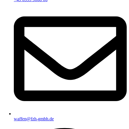
waffen@fzh-gmbh.de