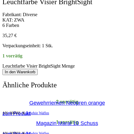
Leuchtfarbe Visier BrightSight
Fabrikant: Diverse
KAT: ZWA
6 Farben
35,27
€
Verpackungseinheit: 1 Stk.
1 vorrätig
Leuchtfarbe Visier BrightSight Menge
In den Warenkorb
Ähnliche Produkte
2 vorrätig
Gewehrriemen Neopren orange
zum Produkt
AN:
200503
K
Zubehör Waffen
1 vorrätig
Magazin Maral 10 Schuss
zum Produkt
AN:
205922
K
Zubehör Waffen