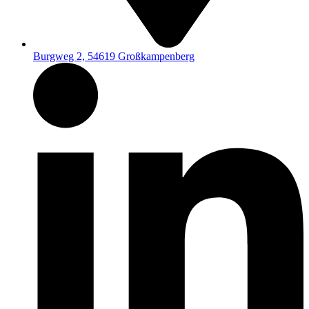
Burgweg 2, 54619 Großkampenberg