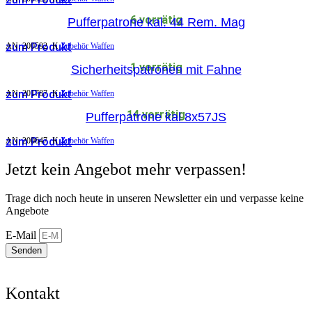
6 vorrätig
Pufferpatrone kal. 44 Rem. Mag
zum Produkt
AN:
200592
K
Zubehör Waffen
1 vorrätig
Sicherheitspatronen mit Fahne
zum Produkt
AN:
201787
K
Zubehör Waffen
14 vorrätig
Pufferpatrone kal 8x57JS
zum Produkt
AN:
200647
K
Zubehör Waffen
Jetzt kein Angebot mehr verpassen!
Trage dich noch heute in unseren Newsletter ein und verpasse keine
Angebote
E-Mail
Senden
Kontakt