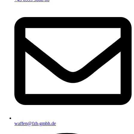
waffen@fzh-gmbh.de