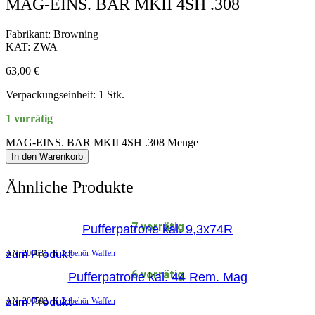
MAG-EINS. BAR MKII 4SH .308
Fabrikant: Browning
KAT: ZWA
63,00
€
Verpackungseinheit: 1 Stk.
1 vorrätig
MAG-EINS. BAR MKII 4SH .308 Menge
In den Warenkorb
Ähnliche Produkte
7 vorrätig
Pufferpatrone kal. 9,3x74R
zum Produkt
AN:
200631
K
Zubehör Waffen
6 vorrätig
Pufferpatrone kal. 44 Rem. Mag
zum Produkt
AN:
200592
K
Zubehör Waffen