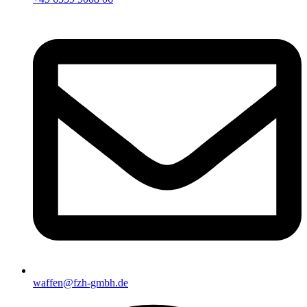
waffen@fzh-gmbh.de