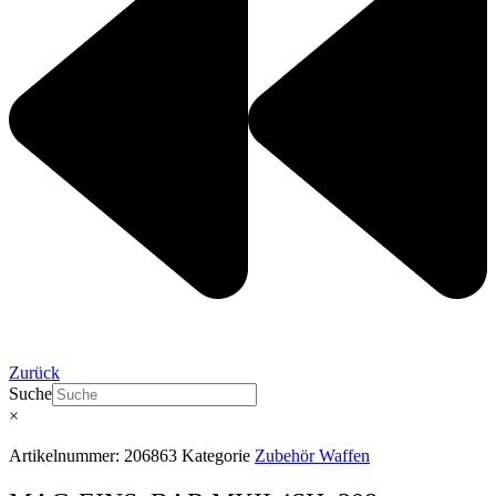
Zurück
Suche
×
Artikelnummer:
206863
Kategorie
Zubehör Waffen