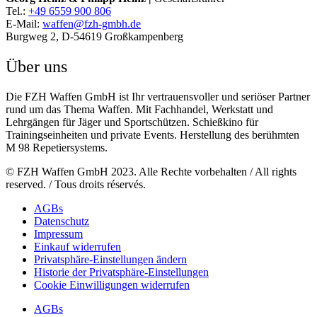
Tel.:
+49 6559 900 806
E-Mail:
waffen@fzh-gmbh.de
Burgweg 2, D-54619 Großkampenberg
Über uns
Die FZH Waffen GmbH ist Ihr vertrauensvoller und seriöser Partner
rund um das Thema Waffen. Mit Fachhandel, Werkstatt und
Lehrgängen für Jäger und Sportschützen. Schießkino für
Trainingseinheiten und private Events. Herstellung des berühmten
M 98 Repetiersystems.
© FZH Waffen GmbH 2023. Alle Rechte vorbehalten / All rights
reserved. / Tous droits réservés.
AGBs
Datenschutz
Impressum
Einkauf widerrufen
Privatsphäre-Einstellungen ändern
Historie der Privatsphäre-Einstellungen
Cookie Einwilligungen widerrufen
AGBs