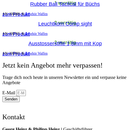
1 vorrätig
Rubber Ball Tactical für Büchs
zum Produkt
AN:
206089
K
Zubehör Waffen
2 vorrätig
Leuchtkorn Comp sight
zum Produkt
AN:
200765
K
Zubehör Waffen
2 vorrätig
Ausstosserstifte 1,8mm mit Kop
zum Produkt
AN:
200393
K
Zubehör Waffen
Jetzt kein Angebot mehr verpassen!
Trage dich noch heute in unseren Newsletter ein und verpasse keine
Angebote
E-Mail
Senden
Kontakt
Georg Heinz & Philipp Heinz |
Geschäftsführer