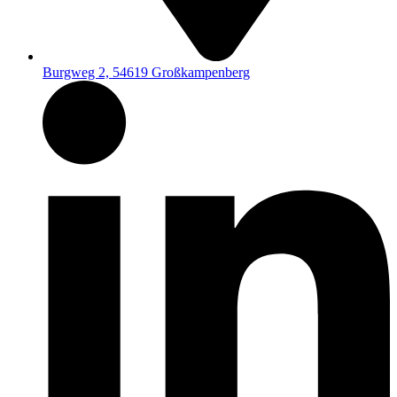
Burgweg 2, 54619 Großkampenberg