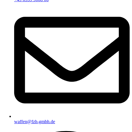
waffen@fzh-gmbh.de