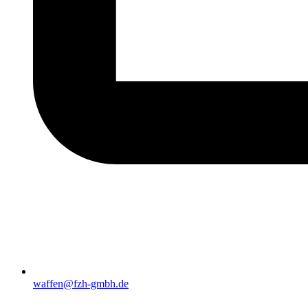
waffen@fzh-gmbh.de