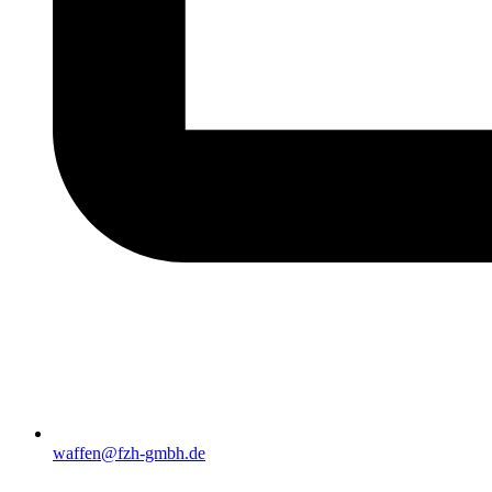
waffen@fzh-gmbh.de