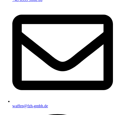
waffen@fzh-gmbh.de