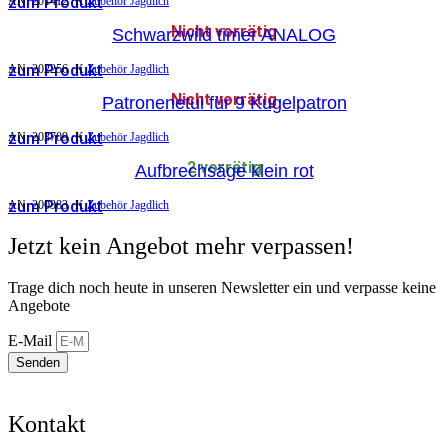
zum Produkt
AN:
201412
K
Zubehör Jagdlich
Nicht vorrätig
Schwarzwild timer ANALOG
zum Produkt
AN:
202256
K
Zubehör Jagdlich
Nicht vorrätig
Patronenetui für 9 Kugelpatron
zum Produkt
AN:
203709
K
Zubehör Jagdlich
2 vorrätig
Aufbrechsäge klein rot
zum Produkt
AN:
200383
K
Zubehör Jagdlich
Jetzt kein Angebot mehr verpassen!
Trage dich noch heute in unseren Newsletter ein und verpasse keine
Angebote
E-Mail
Senden
Kontakt