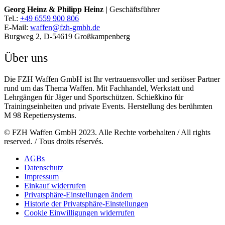
Georg Heinz & Philipp Heinz |
Geschäftsführer
Tel.:
+49 6559 900 806
E-Mail:
waffen@fzh-gmbh.de
Burgweg 2, D-54619 Großkampenberg
Über uns
Die FZH Waffen GmbH ist Ihr vertrauensvoller und seriöser Partner
rund um das Thema Waffen. Mit Fachhandel, Werkstatt und
Lehrgängen für Jäger und Sportschützen. Schießkino für
Trainingseinheiten und private Events. Herstellung des berühmten
M 98 Repetiersystems.
© FZH Waffen GmbH 2023. Alle Rechte vorbehalten / All rights
reserved. / Tous droits réservés.
AGBs
Datenschutz
Impressum
Einkauf widerrufen
Privatsphäre-Einstellungen ändern
Historie der Privatsphäre-Einstellungen
Cookie Einwilligungen widerrufen