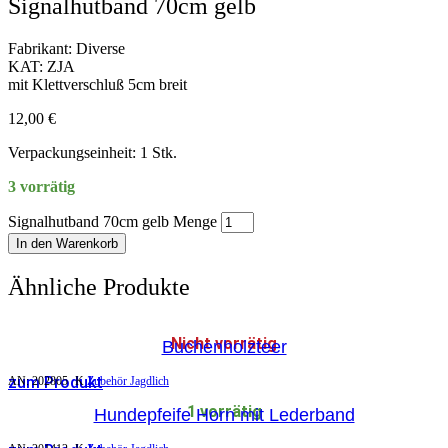
Signalhutband 70cm gelb
Fabrikant: Diverse
KAT: ZJA
mit Klettverschluß 5cm breit
12,00
€
Verpackungseinheit: 1 Stk.
3 vorrätig
Signalhutband 70cm gelb Menge
In den Warenkorb
Ähnliche Produkte
Nicht vorrätig
Buchenholzteer
zum Produkt
AN:
202805
K
Zubehör Jagdlich
1 vorrätig
Hundepfeife Horn mit Lederband