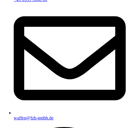
waffen@fzh-gmbh.de