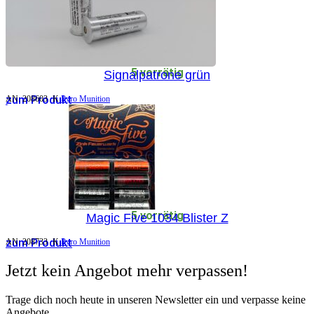
5 vorrätig
Signalpatrone grün
zum Produkt
AN:
208603
K
Pyro Munition
5 vorrätig
Magic Five 1034 Blister Z
zum Produkt
AN:
208733
K
Pyro Munition
Jetzt kein Angebot mehr verpassen!
Trage dich noch heute in unseren Newsletter ein und verpasse keine
Angebote