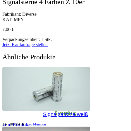
Signalsterne 4 Farben Z 10er
Fabrikant: Diverse
KAT: MPY
7,00
€
Verpackungseinheit: 1 Stk.
Jetzt Kaufanfrage stellen
Ähnliche Produkte
5 vorrätig
Signalpatrone weiß
zum Produkt
AN:
208604
K
Pyro Munition