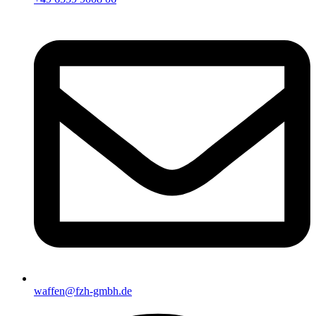
waffen@fzh-gmbh.de