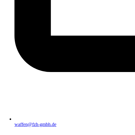
waffen@fzh-gmbh.de