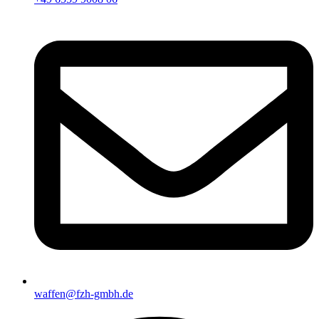
waffen@fzh-gmbh.de