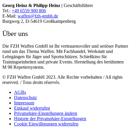
Georg Heinz & Philipp Heinz |
Geschäftsführer
Tel.:
+49 6559 900 806
E-Mail:
waffen@fzh-gmbh.de
Burgweg 2, D-54619 Großkampenberg
Über uns
Die FZH Waffen GmbH ist Ihr vertrauensvoller und seriöser Partner
rund um das Thema Waffen. Mit Fachhandel, Werkstatt und
Lehrgängen für Jäger und Sportschützen. Schießkino für
Trainingseinheiten und private Events. Herstellung des berühmten
M 98 Repetiersystems.
© FZH Waffen GmbH 2023. Alle Rechte vorbehalten / All rights
reserved. / Tous droits réservés.
AGBs
Datenschutz
Impressum
Einkauf widerrufen
Privatsphäre-Einstellungen ändern
Historie der Privatsphäre-Einstellungen
Cookie Einwilligungen widerrufen