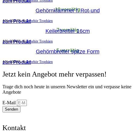
zum Produkt
AN:
208419
K
Zubehör Trophäen
10 vorrätig
Gehörnklammer f. Rot-und
zum Produkt
AN:
203179
K
Zubehör Trophäen
7 vorrätig
Keilerbretter 16cm
zum Produkt
AN:
200403
K
Zubehör Trophäen
5 vorrätig
Gehörnbretter spitze Form
zum Produkt
AN:
200395
K
Zubehör Trophäen
Jetzt kein Angebot mehr verpassen!
Trage dich noch heute in unseren Newsletter ein und verpasse keine
Angebote
E-Mail
Senden
Kontakt