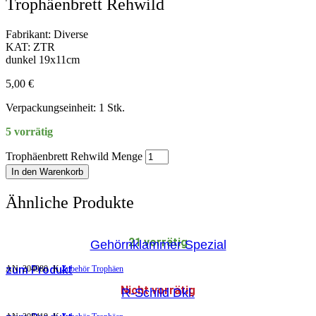
Trophäenbrett Rehwild
Fabrikant: Diverse
KAT: ZTR
dunkel 19x11cm
5,00
€
Verpackungseinheit: 1 Stk.
5 vorrätig
Trophäenbrett Rehwild Menge
In den Warenkorb
Ähnliche Produkte
21 vorrätig
Gehörnklammer Spezial
zum Produkt
AN:
204980
K
Zubehör Trophäen
Nicht vorrätig
R-Schild Dkl.