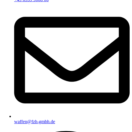
waffen@fzh-gmbh.de