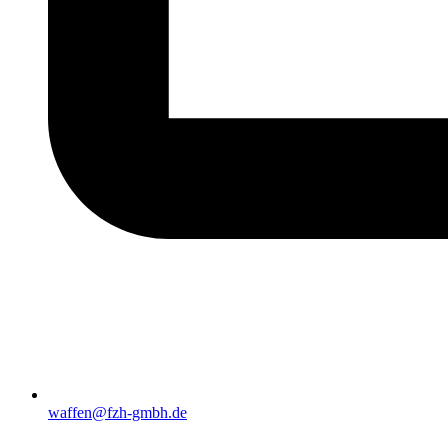
waffen@fzh-gmbh.de