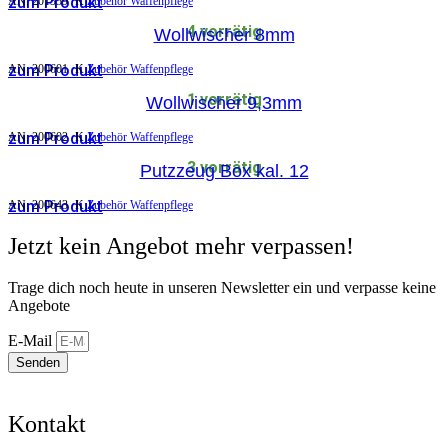
zum Produkt
AN:
201359
K
Zubehör Waffenpflege
4 vorrätig
Wollwischer 8mm
zum Produkt
AN:
200601
K
Zubehör Waffenpflege
1 vorrätig
Wollwischer 9,3mm
zum Produkt
AN:
200602
K
Zubehör Waffenpflege
3 vorrätig
Putzzeug Box kal. 12
zum Produkt
AN:
200643
K
Zubehör Waffenpflege
Jetzt kein Angebot mehr verpassen!
Trage dich noch heute in unseren Newsletter ein und verpasse keine
Angebote
E-Mail
Senden
Kontakt