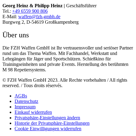
Georg Heinz & Philipp Heinz |
Geschäftsführer
Tel.:
+49 6559 900 806
E-Mail:
waffen@fzh-gmbh.de
Burgweg 2, D-54619 Großkampenberg
Über uns
Die FZH Waffen GmbH ist Ihr vertrauensvoller und seriöser Partner
rund um das Thema Waffen. Mit Fachhandel, Werkstatt und
Lehrgängen für Jäger und Sportschützen. Schießkino für
Trainingseinheiten und private Events. Herstellung des berühmten
M 98 Repetiersystems.
© FZH Waffen GmbH 2023. Alle Rechte vorbehalten / All rights
reserved. / Tous droits réservés.
AGBs
Datenschutz
Impressum
Einkauf widerrufen
Privatsphäre-Einstellungen ändern
Historie der Privatsphäre-Einstellungen
Cookie Einwilligungen widerrufen