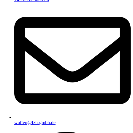
waffen@fzh-gmbh.de