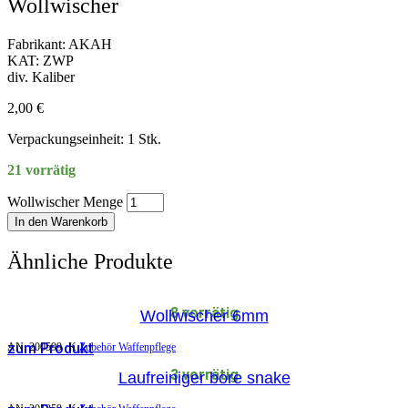
Wollwischer
Fabrikant: AKAH
KAT: ZWP
div. Kaliber
2,00
€
Verpackungseinheit: 1 Stk.
21 vorrätig
Wollwischer Menge
In den Warenkorb
Ähnliche Produkte
8 vorrätig
Wollwischer 6mm
zum Produkt
AN:
200599
K
Zubehör Waffenpflege
3 vorrätig
Laufreiniger bore snake