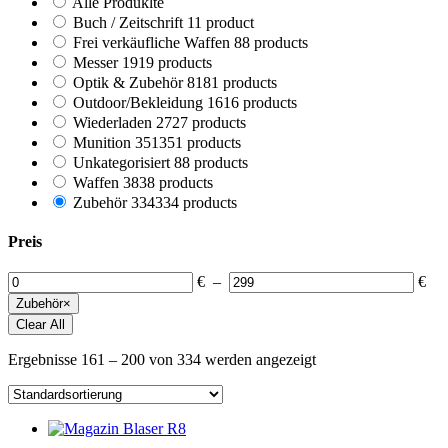
Alle Produklte
Buch / Zeitschrift
1
1 product
Frei verkäufliche Waffen
8
8 products
Messer
19
19 products
Optik & Zubehör
81
81 products
Outdoor/Bekleidung
16
16 products
Wiederladen
27
27 products
Munition
351
351 products
Unkategorisiert
8
8 products
Waffen
38
38 products
Zubehör
334
334 products
Preis
€
–
€
Zubehör
×
Clear All
Ergebnisse 161 – 200 von 334 werden angezeigt