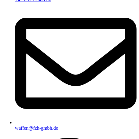
waffen@fzh-gmbh.de