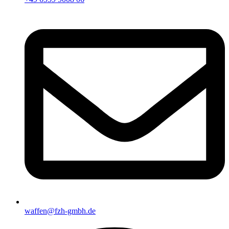
waffen@fzh-gmbh.de