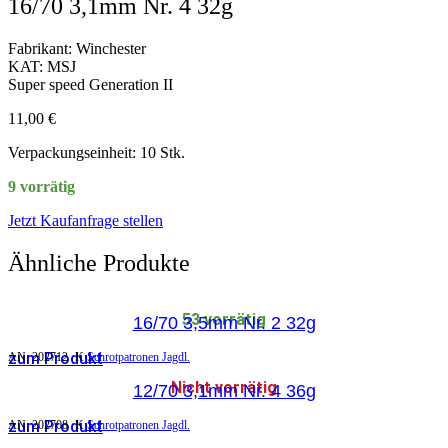
16/70 3,1mm Nr. 4 32g
Fabrikant: Winchester
KAT: MSJ
Super speed Generation II
11,00
€
Verpackungseinheit: 10 Stk.
9 vorrätig
Jetzt Kaufanfrage stellen
Ähnliche Produkte
53 vorrätig
16/70 3,5mm Nr. 2 32g
zum Produkt
AN:
202712
K
Schrotpatronen Jagdl.
Nicht vorrätig
12/70 3,1mm Nr. 4 36g
zum Produkt
AN:
202708
K
Schrotpatronen Jagdl.