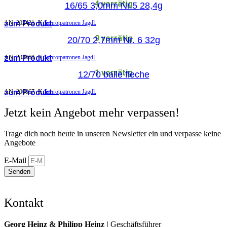
4 vorrätig
16/65 3,0mm Nr.5 28,4g
zum Produkt
AN:
202421
K
Schrotpatronen Jagdl.
9 vorrätig
20/70 2,7mm Nr. 6 32g
zum Produkt
AN:
203660
K
Schrotpatronen Jagdl.
1 vorrätig
12/70 balle fleche
zum Produkt
AN:
200067
K
Schrotpatronen Jagdl.
Jetzt kein Angebot mehr verpassen!
Trage dich noch heute in unseren Newsletter ein und verpasse keine
Angebote
E-Mail
Senden
Kontakt
Georg Heinz & Philipp Heinz |
Geschäftsführer