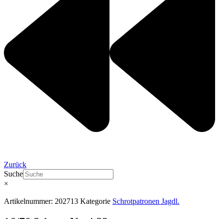
Zurück
Suche
×
Artikelnummer:
202713
Kategorie
Schrotpatronen Jagdl.