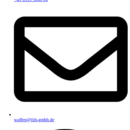
waffen@fzh-gmbh.de