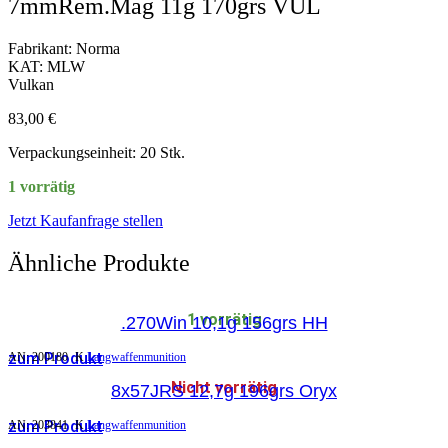
7mmRem.Mag 11g 170grs VUL
Fabrikant: Norma
KAT: MLW
Vulkan
83,00
€
Verpackungseinheit: 20 Stk.
1 vorrätig
Jetzt Kaufanfrage stellen
Ähnliche Produkte
1 vorrätig
.270Win 10,1g 156grs HH
zum Produkt
AN:
200180
K
Langwaffenmunition
Nicht vorrätig
8x57JRS 12,7g 196grs Oryx
zum Produkt
AN:
203841
K
Langwaffenmunition