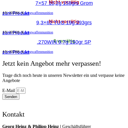
Nicht vorrätig
7×57 10,2g 158grs Grom
zum Produkt
AN:
203584
K
Langwaffenmunition
Nicht vorrätig
9,3×62 TUG 19g 293grs
zum Produkt
AN:
205428
K
Langwaffenmunition
8 vorrätig
.270WIN 9,7g 150gr SP
zum Produkt
AN:
202308
K
Langwaffenmunition
Jetzt kein Angebot mehr verpassen!
Trage dich noch heute in unseren Newsletter ein und verpasse keine
Angebote
E-Mail
Senden
Kontakt
Georg Heinz & Philipp Heinz |
Geschäftsführer