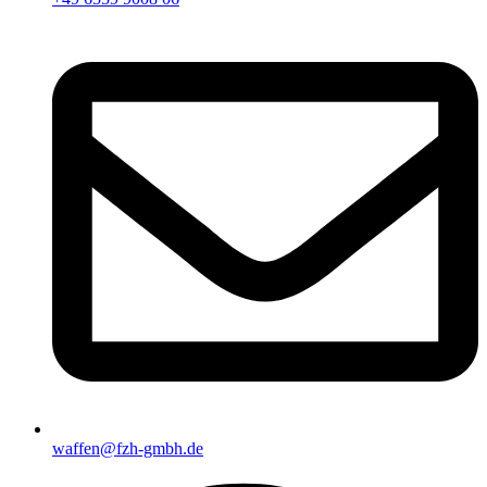
waffen@fzh-gmbh.de