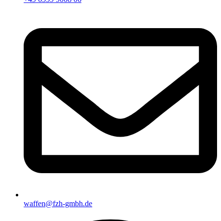
waffen@fzh-gmbh.de