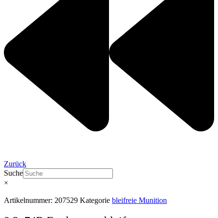
Zurück
Suche
×
Artikelnummer:
207529
Kategorie
bleifreie Munition