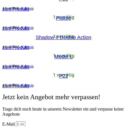
zum Produkt
AN:
209100
K
Pistole
1 vorrätig
Pistole
zum Produkt
AN:
208902
K
Pistole
1 vorrätig
Shadow II Double Action
zum Produkt
AN:
207665
K
Pistole
1 vorrätig
Model L
zum Produkt
AN:
208388
K
Pistole
1 vorrätig
P22
zum Produkt
AN:
208225
K
Pistole
Jetzt kein Angebot mehr verpassen!
Trage dich noch heute in unseren Newsletter ein und verpasse keine
Angebote
E-Mail