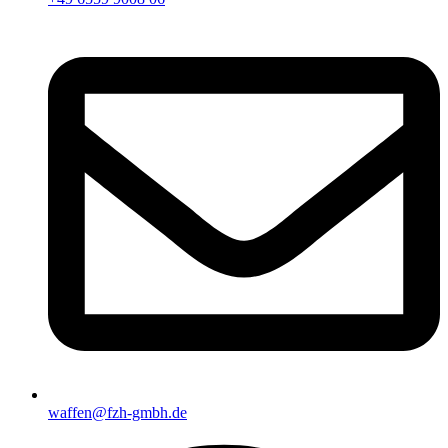
waffen@fzh-gmbh.de