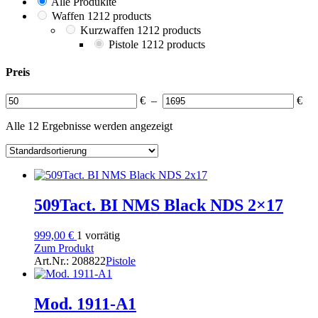
Alle Produklte
Waffen
12
12 products
Kurzwaffen
12
12 products
Pistole
12
12 products
Preis
€
–
€
Alle 12 Ergebnisse werden angezeigt
509Tact. BI NMS Black NDS 2×17
999,00
€
1 vorrätig
Zum Produkt
Art.Nr.: 208822
Pistole
Mod. 1911-A1