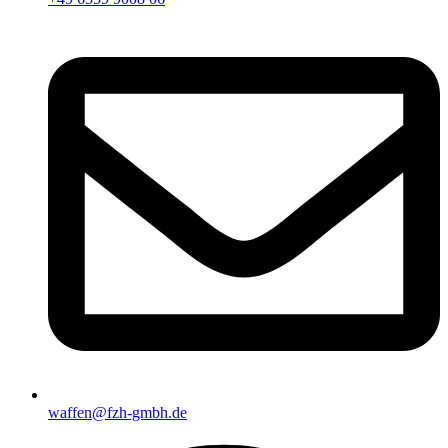
waffen@fzh-gmbh.de