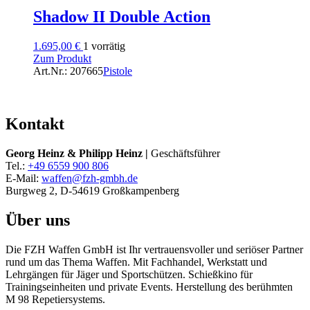
Shadow II Double Action
1.695,00
€
1 vorrätig
Zum Produkt
Art.Nr.: 207665
Pistole
Kontakt
Georg Heinz & Philipp Heinz |
Geschäftsführer
Tel.:
+49 6559 900 806
E-Mail:
waffen@fzh-gmbh.de
Burgweg 2, D-54619 Großkampenberg
Über uns
Die FZH Waffen GmbH ist Ihr vertrauensvoller und seriöser Partner
rund um das Thema Waffen. Mit Fachhandel, Werkstatt und
Lehrgängen für Jäger und Sportschützen. Schießkino für
Trainingseinheiten und private Events. Herstellung des berühmten
M 98 Repetiersystems.